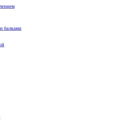
лением
и балками
ой
ы