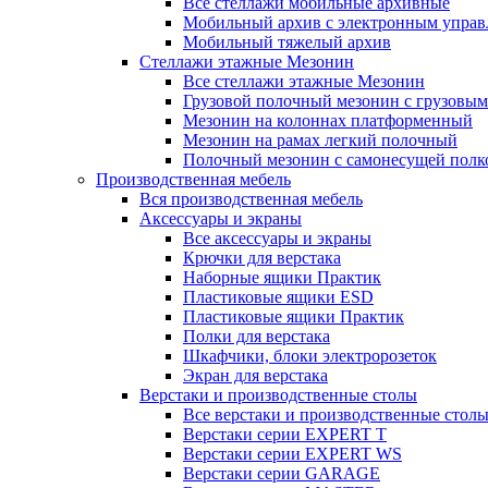
Все стеллажи мобильные архивные
Мобильный архив с электронным управ
Мобильный тяжелый архив
Стеллажи этажные Мезонин
Все стеллажи этажные Мезонин
Грузовой полочный мезонин с грузовым
Мезонин на колоннах платформенный
Мезонин на рамах легкий полочный
Полочный мезонин с самонесущей полк
Производственная мебель
Вся производственная мебель
Аксессуары и экраны
Все аксессуары и экраны
Крючки для верстака
Наборные ящики Практик
Пластиковые ящики ESD
Пластиковые ящики Практик
Полки для верстака
Шкафчики, блоки электророзеток
Экран для верстака
Верстаки и производственные столы
Все верстаки и производственные стол
Верстаки серии EXPERT T
Верстаки серии EXPERT WS
Верстаки серии GARAGE