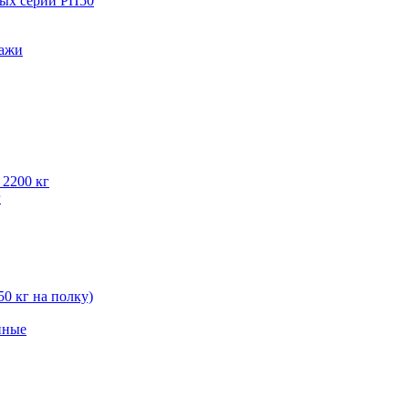
вых серии РП50
лажи
 2200 кг
г
50 кг на полку)
нные