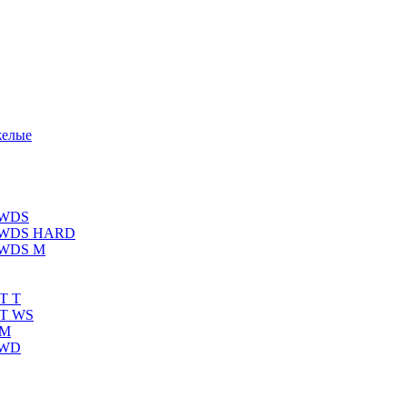
желые
 WDS
К WDS HARD
 WDS M
T T
RT WS
 M
 WD