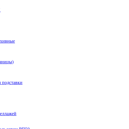
X
рхивные
чницы)
и подставки
теллажей