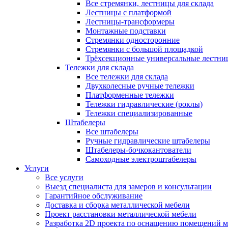
Все стремянки, лестницы для склада
Лестницы с платформой
Лестницы-трансформеры
Монтажные подставки
Стремянки односторонние
Стремянки с большой площадкой
Трёхсекционные универсальные лестни
Тележки для склада
Все тележки для склада
Двухколесные ручные тележки
Платформенные тележки
Тележки гидравлические (роклы)
Тележки специализированные
Штабелеры
Все штабелеры
Ручные гидравлические штабелеры
Штабелеры-бочкокантователи
Самоходные электроштабелеры
Услуги
Все услуги
Выезд специалиста для замеров и консультации
Гарантийное обслуживание
Доставка и сборка металлической мебели
Проект расстановки металлической мебели
Разработка 2D проекта по оснащению помещений 