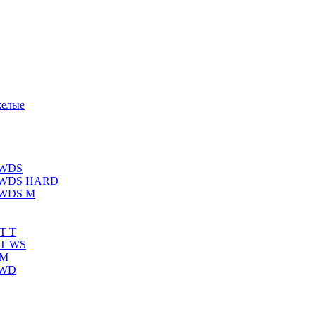
желые
 WDS
К WDS HARD
 WDS M
T T
RT WS
 M
 WD