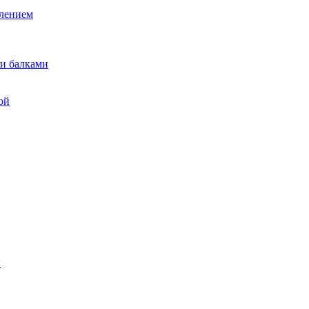
лением
и балками
ой
ы