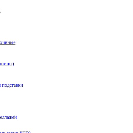
X
рхивные
чницы)
и подставки
теллажей