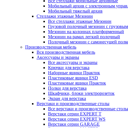
Все стеллажи мобильные архивные
Мобильный архив с электронным управ
Мобильный тяжелый архив
Стеллажи этажные Мезонин
Все стеллажи этажные Мезонин
Грузовой полочный мезонин с грузовым
Мезонин на колоннах платформенный
Мезонин на рамах легкий полочный
Полочный мезонин с самонесущей полк
Производственная мебель
Вся производственная мебель
Аксессуары и экраны
Все аксессуары и экраны
Крючки для верстака
Наборные ящики Практик
Пластиковые ящики ESD
Пластиковые ящики Практик
Полки для верстака
Шкафчики, блоки электророзеток
Экран для верстака
Верстаки и производственные столы
Все верстаки и производственные стол
Верстаки серии EXPERT T
Верстаки серии EXPERT WS
Верстаки серии GARAGE