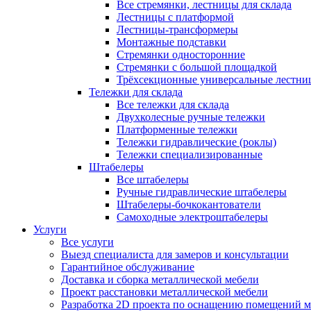
Все стремянки, лестницы для склада
Лестницы с платформой
Лестницы-трансформеры
Монтажные подставки
Стремянки односторонние
Стремянки с большой площадкой
Трёхсекционные универсальные лестни
Тележки для склада
Все тележки для склада
Двухколесные ручные тележки
Платформенные тележки
Тележки гидравлические (роклы)
Тележки специализированные
Штабелеры
Все штабелеры
Ручные гидравлические штабелеры
Штабелеры-бочкокантователи
Самоходные электроштабелеры
Услуги
Все услуги
Выезд специалиста для замеров и консультации
Гарантийное обслуживание
Доставка и сборка металлической мебели
Проект расстановки металлической мебели
Разработка 2D проекта по оснащению помещений 