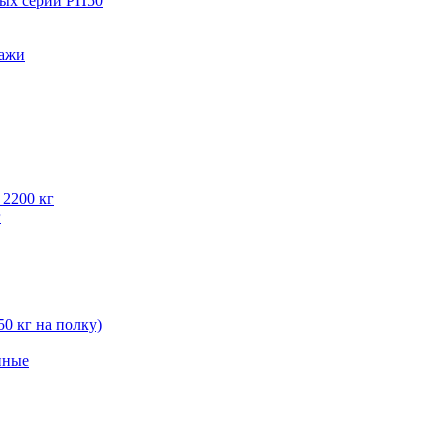
вых серии РП50
лажи
 2200 кг
г
50 кг на полку)
нные