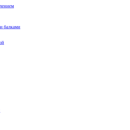
лением
и балками
ой
ы