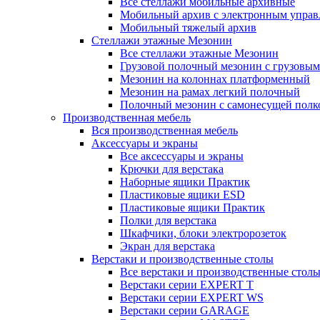
Все стеллажи мобильные архивные
Мобильный архив с электронным управ
Мобильный тяжелый архив
Стеллажи этажные Мезонин
Все стеллажи этажные Мезонин
Грузовой полочный мезонин с грузовым
Мезонин на колоннах платформенный
Мезонин на рамах легкий полочный
Полочный мезонин с самонесущей полк
Производственная мебель
Вся производственная мебель
Аксессуары и экраны
Все аксессуары и экраны
Крючки для верстака
Наборные ящики Практик
Пластиковые ящики ESD
Пластиковые ящики Практик
Полки для верстака
Шкафчики, блоки электророзеток
Экран для верстака
Верстаки и производственные столы
Все верстаки и производственные стол
Верстаки серии EXPERT T
Верстаки серии EXPERT WS
Верстаки серии GARAGE