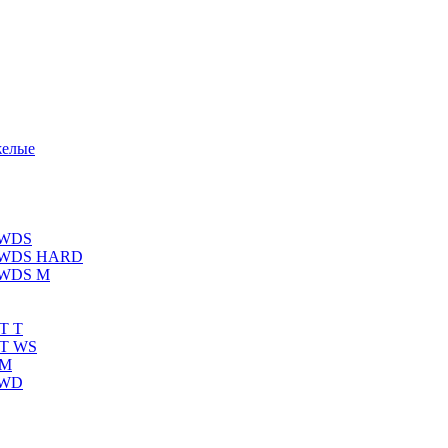
желые
 WDS
К WDS HARD
 WDS M
T T
RT WS
 M
 WD