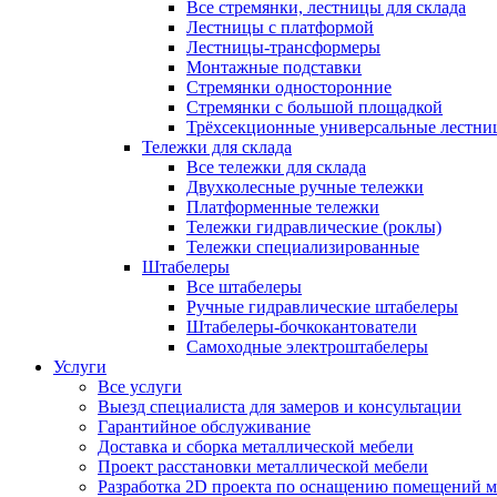
Все стремянки, лестницы для склада
Лестницы с платформой
Лестницы-трансформеры
Монтажные подставки
Стремянки односторонние
Стремянки с большой площадкой
Трёхсекционные универсальные лестни
Тележки для склада
Все тележки для склада
Двухколесные ручные тележки
Платформенные тележки
Тележки гидравлические (роклы)
Тележки специализированные
Штабелеры
Все штабелеры
Ручные гидравлические штабелеры
Штабелеры-бочкокантователи
Самоходные электроштабелеры
Услуги
Все услуги
Выезд специалиста для замеров и консультации
Гарантийное обслуживание
Доставка и сборка металлической мебели
Проект расстановки металлической мебели
Разработка 2D проекта по оснащению помещений 