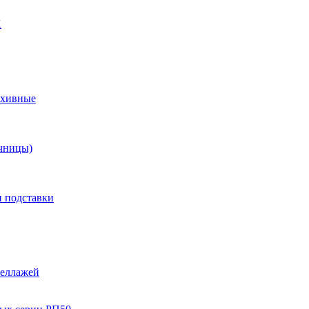
X
рхивные
чницы)
и подставки
теллажей