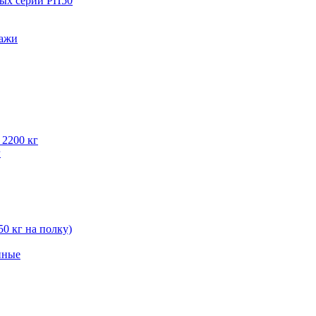
вых серии РП50
лажи
 2200 кг
г
50 кг на полку)
нные