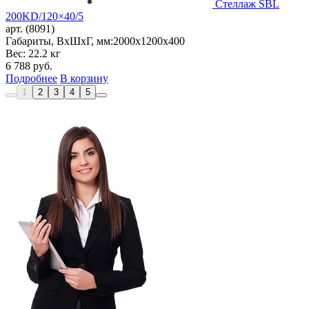
Стеллаж SBL
200KD/120×40/5
арт. (8091)
Габариты, ВxШxГ, мм:
2000x1200x400
Вес: 22.2 кг
6 788
руб.
Подробнее
В корзину
1
2
3
4
5