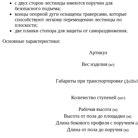
с двух сторон лестницы имеются поручни для
безопасного подъема;
концы опорной дуги оснащены траверсами, которые
способствуют легкому перемещению лестницы по
плоскости;
две планки стопора для защиты от самораздвижения.
Основные характеристики:
Артикул
Вес изделия
(кг)
Габариты при транспортировке
(ДхШхГ
Количество ступеней
(шт)
Рабочая высота
(м)
Высота от пола до площадки
(м)
Длина бокового профиля с поручнем
(
Длина от пола до поручня
(м)