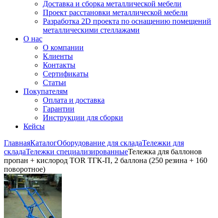
Доставка и сборка металлической мебели
Проект расстановки металлической мебели
Разработка 2D проекта по оснащению помещений
металлическими стеллажами
О нас
О компании
Клиенты
Контакты
Сертификаты
Статьи
Покупателям
Оплата и доставка
Гарантии
Инструкции для сборки
Кейсы
Главная
Каталог
Оборудование для склада
Тележки для
склада
Тележки специализированные
Тележка для баллонов
пропан + кислород TOR ТГК-П, 2 баллона (250 резина + 160
поворотное)