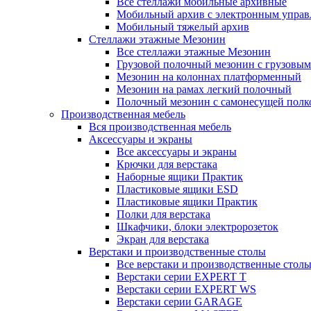
Все стеллажи мобильные архивные
Мобильный архив с электронным управ
Мобильный тяжелый архив
Стеллажи этажные Мезонин
Все стеллажи этажные Мезонин
Грузовой полочный мезонин с грузовым
Мезонин на колоннах платформенный
Мезонин на рамах легкий полочный
Полочный мезонин с самонесущей полк
Производственная мебель
Вся производственная мебель
Аксессуары и экраны
Все аксессуары и экраны
Крючки для верстака
Наборные ящики Практик
Пластиковые ящики ESD
Пластиковые ящики Практик
Полки для верстака
Шкафчики, блоки электророзеток
Экран для верстака
Верстаки и производственные столы
Все верстаки и производственные стол
Верстаки серии EXPERT T
Верстаки серии EXPERT WS
Верстаки серии GARAGE