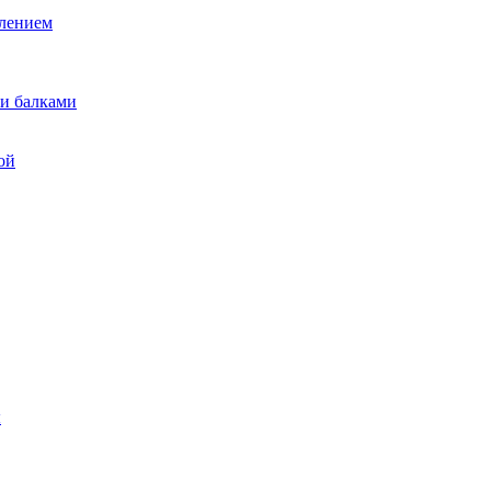
лением
и балками
ой
ы