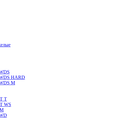
желые
 WDS
К WDS HARD
 WDS M
T T
RT WS
 M
 WD