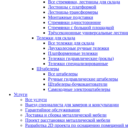
Все стремянки, лестницы для склада
Лестницы с платформой
Лестницы-трансформеры
Монтажные подставки
Стремянки односторонние
Стремянки с большой площадкой
Трёхсекционные универсальные лестни
Тележки для склада
Все тележки для склада
Двухколесные ручные тележки
Платформенные тележки
Тележки гидравлические (роклы)
Тележки специализированные
Штабелеры
Все штабелеры
Ручные гидравлические штабелеры
Штабелеры-бочкокантователи
Самоходные электроштабелеры
Услуги
Все услуги
Выезд специалиста для замеров и консультации
Гарантийное обслуживание
Доставка и сборка металлической мебели
Проект расстановки металлической мебели
Разработка 2D проекта по оснащению помещений 