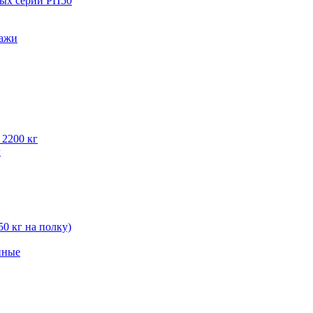
вых серии РП50
лажи
 2200 кг
г
50 кг на полку)
нные