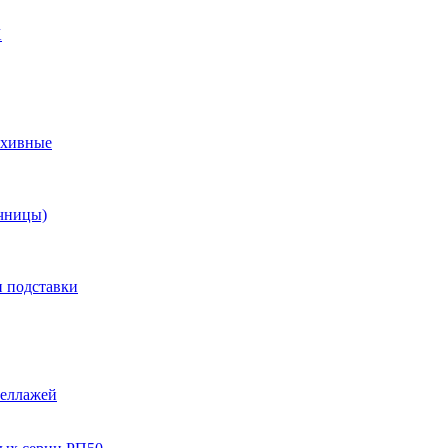
X
рхивные
чницы)
и подставки
теллажей