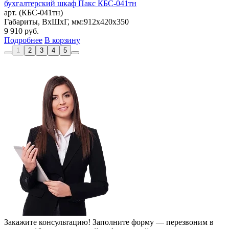
бухгалтерский шкаф Пакс КБС-041тн
арт. (КБС-041тн)
Габариты, ВxШxГ, мм:
912x420x350
9 910
руб.
Подробнее
В корзину
1
2
3
4
5
Закажите консультацию!
Заполните форму — перезвоним в